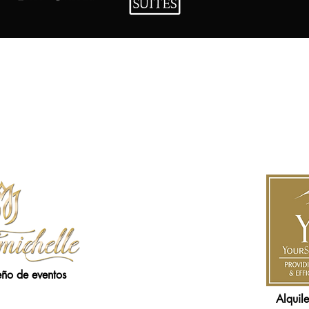
PROVEEDORES ASOCIADOS
eño de eventos
Alquil